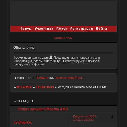
Форум
Участники
Поиск
Регистрация
Войти
Активные темы
Объявление
Форум посвящен музыке!!! Пока здесь мало народа и мало
информации, здесь ничего нету!!! Регистрируйся и помоай
раскручивать форум!
Привет, Гость!
Войдите
или
зарегистрируйтесь
.
»
Mu'ZONA
»
Timberland
»
Услуги клининга Москва и МО
Страница:
1
Услуги клининга Москва и МО
1
Поделиться
2023-
10-21 01:39:08
kviqhjqnwx