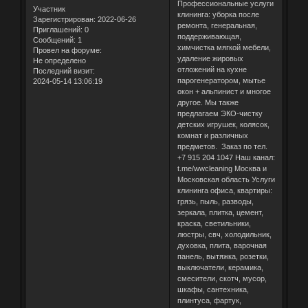
Профессиональные услуги
Участник
клининга: уборка после
Зарегистрирован
: 2022-06-26
ремонта, генеральная,
Приглашений:
0
поддерживающая,
Сообщений:
1
химчистка мягкой мебели,
Провел на форуме:
удаление жировых
Не определено
отложений на кухне
Последний визит:
парогенератором, мытье
2024-05-14 13:06:19
окон + альпинист и многое
другое. Мы также
предлагаем ЭКО-чистку
детских игрушек, колясок,
комнат и различных
предметов. Заказ по тел.
+7 915 204 1047 Наш канал:
t.me/wwcleaning Москва и
Московская область Услуги
клининга офиса, квартиры:
грязь, пыль, разводы,
зеркала, плитка, цемент,
краска, светильники,
люстры, свч, холодильник,
духовка, плита, варочная
панель, вытяжка, розетки,
выключатели, керамика,
смесители, скотч, мусор,
шкафы, сантехника,
плинтуса, фартук,