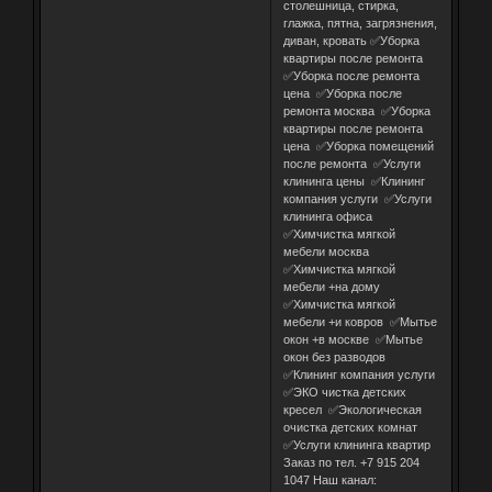
столешница, стирка,
глажка, пятна, загрязнения,
диван, кровать ✅Уборка
квартиры после ремонта
✅Уборка после ремонта
цена ✅Уборка после
ремонта москва ✅Уборка
квартиры после ремонта
цена ✅Уборка помещений
после ремонта ✅Услуги
клининга цены ✅Клининг
компания услуги ✅Услуги
клининга офиса
✅Химчистка мягкой
мебели москва
✅Химчистка мягкой
мебели +на дому
✅Химчистка мягкой
мебели +и ковров ✅Мытье
окон +в москве ✅Мытье
окон без разводов
✅Клининг компания услуги
✅ЭКО чистка детских
кресел ✅Экологическая
очистка детских комнат
✅Услуги клининга квартир
Заказ по тел. +7 915 204
1047 Наш канал: