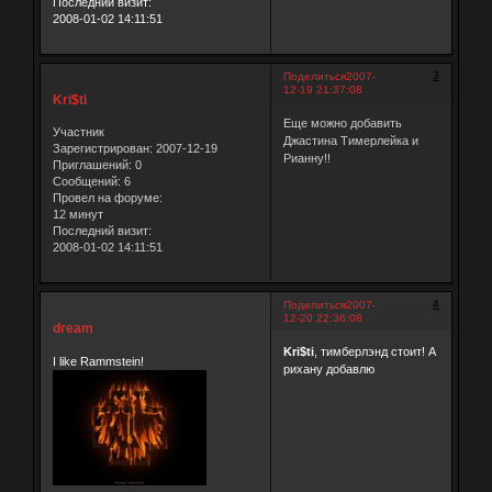
Последний визит:
2008-01-02 14:11:51
3
Поделиться
2007-
12-19 21:37:08
Kri$ti
Еще можно добавить
Участник
Джастина Тимерлейка и
Зарегистрирован
: 2007-12-19
Рианну!!
Приглашений:
0
Сообщений:
6
Провел на форуме:
12 минут
Последний визит:
2008-01-02 14:11:51
4
Поделиться
2007-
12-20 22:36:08
dream
Kri$ti
, тимберлэнд стоит! А
I like Rammstein!
рихану добавлю