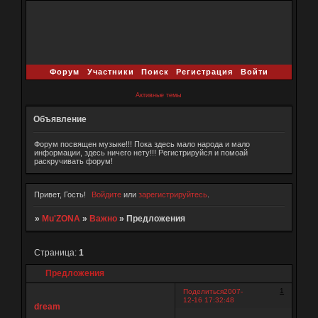
Форум
Участники
Поиск
Регистрация
Войти
Активные темы
Объявление
Форум посвящен музыке!!! Пока здесь мало народа и мало
информации, здесь ничего нету!!! Регистрируйся и помоай
раскручивать форум!
Привет, Гость!
Войдите
или
зарегистрируйтесь
.
»
Mu'ZONA
»
Важно
»
Предложения
Страница:
1
Предложения
1
Поделиться
2007-
12-16 17:32:48
dream